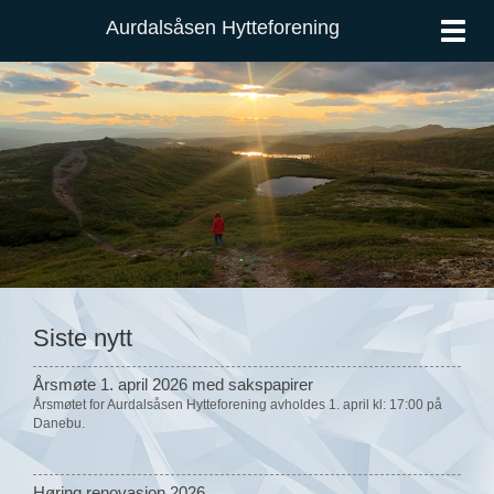
Aurdalsåsen Hytteforening
Vis
meny
Siste nytt
Årsmøte 1. april 2026 med sakspapirer
Årsmøtet for Aurdalsåsen Hytteforening avholdes 1. april kl: 17:00 på
Danebu.
Høring renovasjon 2026